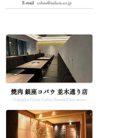
E-mail
cobau@zaikon.co.jp
焼肉 銀座コバウ 並木通り店
-Yakiniku Ginza Cobau NamikiDori street-